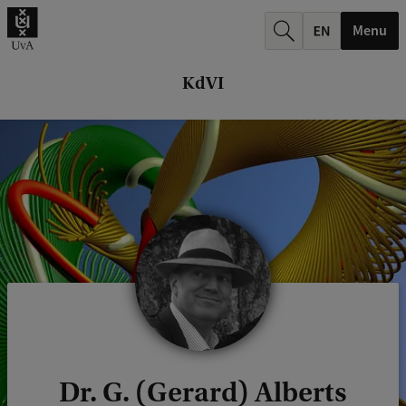
k
Menu
.
.
KdVI
.
Dr. G. (Gerard) Alberts