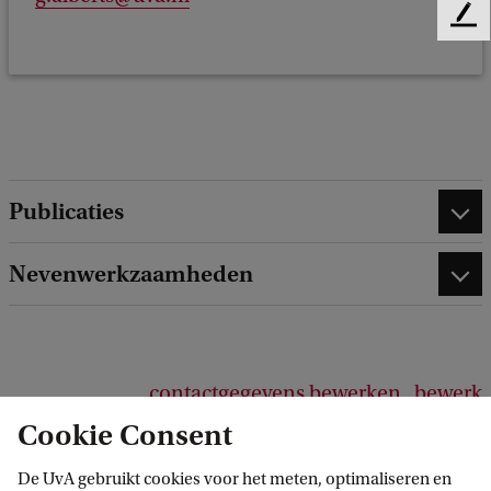
F
e
e
d
b
a
c
k
Publicaties
Nevenwerkzaamheden
contactgegevens bewerken
bewerk
profielinformatie
Cookie Consent
De UvA gebruikt cookies voor het meten, optimaliseren en