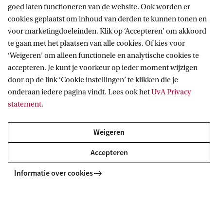
goed laten functioneren van de website. Ook worden er
cookies geplaatst om inhoud van derden te kunnen tonen en
voor marketingdoeleinden. Klik op ‘Accepteren’ om akkoord
Korteweg-de Vries Instituut voor Wiskunde
te gaan met het plaatsen van alle cookies. Of kies voor
‘Weigeren’ om alleen functionele en analytische cookies te
accepteren. Je kunt je voorkeur op ieder moment wijzigen
door op de link ‘Cookie instellingen’ te klikken die je
Direct naar
onderaan iedere pagina vindt. Lees ook het
UvA Privacy
statement
.
Home
Wiskundecursussen
Weigeren
Outreach and bijscholing
Accepteren
Nieuws en agenda
Locatie en contact
Informatie over cookies
Copyright UvA 2026
Over deze site
Privacy
Cookie instellingen