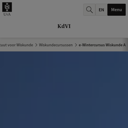
k
Menu
.
.
KdVI
.
ituut voor Wiskunde
Wiskundecursussen
e-Wintercursus Wiskunde A