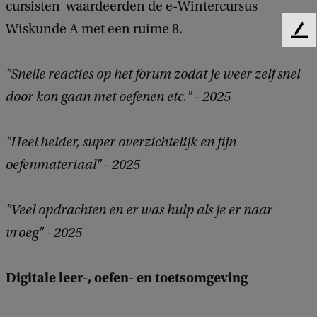
cursisten waardeerden de e-Wintercursus
Wiskunde A met een ruime 8.
F
e
e
"Snelle reacties op het forum zodat je weer zelf snel
d
door kon gaan met oefenen etc." - 2025
b
a
c
"Heel helder, super overzichtelijk en fijn
k
oefenmateriaal" - 2025
"Veel opdrachten en er was hulp als je er naar
vroeg" - 2025
Digitale leer-, oefen- en toetsomgeving