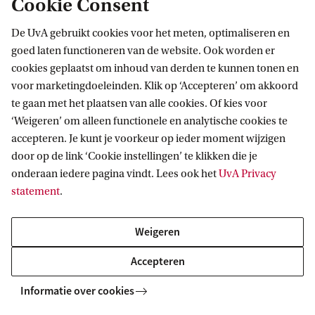
Cookie Consent
De e-Wintercursus start op 1 februari 2027 met een
De UvA gebruikt cookies voor het meten, optimaliseren en
online startbijeenkomst voor alle cursisten.
goed laten functioneren van de website. Ook worden er
Vervolgens ga je volgens een vast weekschema
cookies geplaatst om inhoud van derden te kunnen tonen en
zelfstandig aan de slag met het studiemateriaal.
voor marketingdoeleinden. Klik op ‘Accepteren’ om akkoord
te gaan met het plaatsen van alle cookies. Of kies voor
Wij raden ten sterkste aan dit weekschema
‘Weigeren’ om alleen functionele en analytische cookies te
nauwgezet te volgen omdat er in de wekelijkse
accepteren. Je kunt je voorkeur op ieder moment wijzigen
live-chat sessies de mogelijkheid is om vragen te
door op de link ‘Cookie instellingen’ te klikken die je
onderaan iedere pagina vindt. Lees ook het
UvA Privacy
stellen over de opdrachten van die week. Omdat je
statement
.
zelfstandig werkt in de online leeromgeving kun je
de cursus overal en in jouw eigen tijd volgen, er
Weigeren
worden dus geen colleges gegeven. We adviseren
Accepteren
wel minimaal 12 uur per week aan de cursus te
besteden.
Informatie over cookies
Halverwege de cursus zal er een online